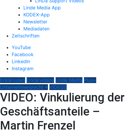
LinDa Support Videos
Linde Media App
KODEX-App
Newsletter
Mediadaten
Zeitschriften
YouTube
Facebook
LinkedIn
Instagram
Erklärvideo
Erklärvideos
Linde Media
Plus+
Unternehmensrecht +
VIDEOS
VIDEO: Vinkulierung der
Geschäftsanteile –
Martin Frenzel