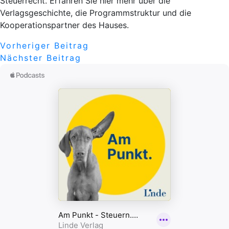
Steuerrecht. Erfahren Sie hier mehr über die
Verlagsgeschichte, die Programmstruktur und die
Kooperationspartner des Hauses.
Beitragsnavigation
Vorheriger
Vorheriger Beitrag
Nächster
Beitrag
Nächster Beitrag
Beitrag