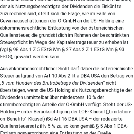
der als Nutzungsberechtigte der Dividenden die Einkünfte
zuzurechnen sind, stellt sich die Frage, wie im Falle von
Gewinnausschüttungen der Ö-GmbH an die US-Holding eine
abkommensrechtliche Entlastung von der österreichischen
Quellensteuer, die grundsätzlich im Rahmen der beschränkten
Steuerpflicht im Wege der Kapitalertragsteuer zu erheben ist
(vgl § 98 Abs 1 Z 5 EStG iVm § 27 Abs 2 Z 1 EStG iVm § 93
EStG), gewährt werden kann.
Aus abkommensrechtlicher Sicht darf dabei die österreichische
Steuer aufgrund von Art 10 Abs 2 lit a DBA USA den Betrag von
„5 vom Hundert des Bruttobetrags der Dividenden“
nicht
übersteigen, wenn die US-Holding als Nutzungsberechtigte der
Dividenden unmittelbar über mindestens 10 % der
stimmberechtigten Anteile der Ö-GmbH verfügt. Steht der US-
Holding – unter Berücksichtigung der LOB-Klausel („Limitation-
on-Benefits“-Klausel) iSd Art 16 DBA USA – der reduzierte
Quellensteuersatz iHv 5 % zu, so kann gemäß § 5 Abs 1 DBA-
Entlastungsverordnung eine Entlastung an der Quelle