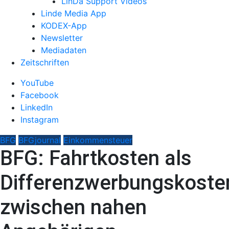
LinDa Support Videos
Linde Media App
KODEX-App
Newsletter
Mediadaten
Zeitschriften
YouTube
Facebook
LinkedIn
Instagram
BFG
BFGjournal
Einkommensteuer
BFG: Fahrtkosten als
Differenzwerbungskoste
zwischen nahen