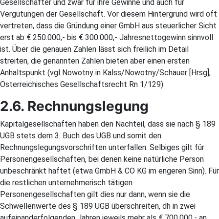
Gesellschafter und zwar für ihre Gewinne und auch für
Vergütungen der Gesellschaft. Vor diesem Hintergrund wird oft
vertreten, dass die Gründung einer GmbH aus steuerlicher Sicht
erst ab € 250.000,- bis € 300.000,- Jahresnettogewinn sinnvoll
ist. Über die genauen Zahlen lässt sich freilich im Detail
streiten, die genannten Zahlen bieten aber einen ersten
Anhaltspunkt (vgl Nowotny in Kalss/Nowotny/Schauer [Hrsg],
Österreichisches Gesellschaftsrecht Rn 1/129).
2.6. Rechnungslegung
Kapitalgesellschaften haben den Nachteil, dass sie nach § 189
UGB stets dem 3. Buch des UGB und somit den
Rechnungslegungsvorschriften unterfallen. Selbiges gilt für
Personengesellschaften, bei denen keine natürliche Person
unbeschränkt haftet (etwa GmbH & CO KG im engeren Sinn). Für
die restlichen unternehmerisch tätigen
Personengesellschaften gilt dies nur dann, wenn sie die
Schwellenwerte des § 189 UGB überschreiten, dh in zwei
aufeinanderfolgenden Jahren jeweils mehr als € 700.000,- an