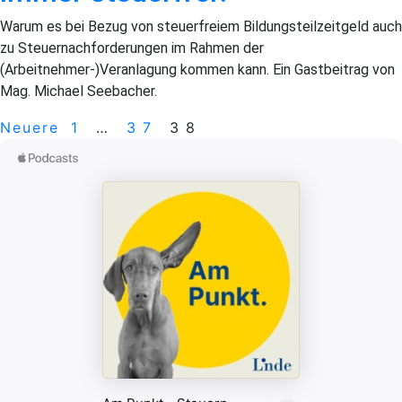
Warum es bei Bezug von steuerfreiem Bildungsteilzeitgeld auch
zu Steuernachforderungen im Rahmen der
(Arbeitnehmer-)Veranlagung kommen kann. Ein Gastbeitrag von
Mag. Michael Seebacher.
Seitennummerierung
Neuere
Seite
Seite
Seite
Neuere
1
…
37
38
Beiträge
der
Beiträge