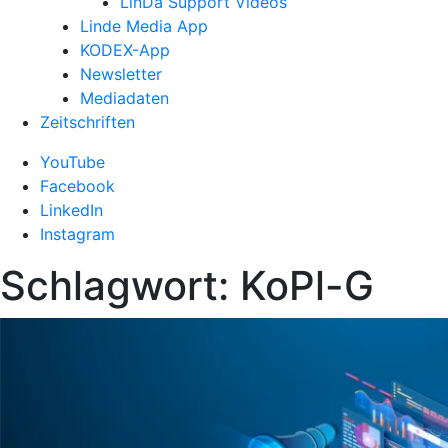
LinDa Support Videos
Linde Media App
KODEX-App
Newsletter
Mediadaten
Zeitschriften
YouTube
Facebook
LinkedIn
Instagram
Schlagwort:
KoPl-G