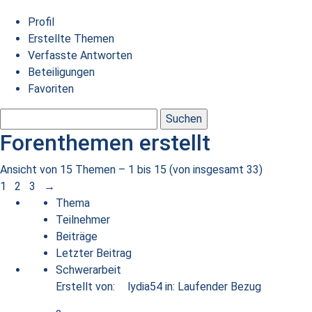
Profil
Erstellte Themen
Verfasste Antworten
Beteiligungen
Favoriten
Themen
suchen:
Forenthemen erstellt
Ansicht von 15 Themen – 1 bis 15 (von insgesamt 33)
1
2
3
→
Thema
Teilnehmer
Beiträge
Letzter Beitrag
Schwerarbeit
Erstellt von:
lydia54
in:
Laufender Bezug