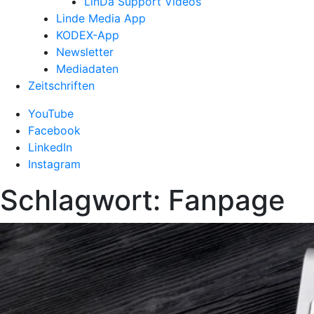
LinDa Support Videos
Linde Media App
KODEX-App
Newsletter
Mediadaten
Zeitschriften
YouTube
Facebook
LinkedIn
Instagram
Schlagwort:
Fanpage