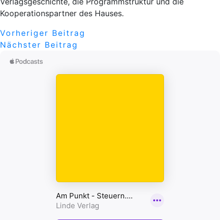
Verlagsgeschichte, die Programmstruktur und die
Kooperationspartner des Hauses.
Beitragsnavigation
Vorheriger
Vorheriger Beitrag
Nächster
Beitrag
Nächster Beitrag
Beitrag